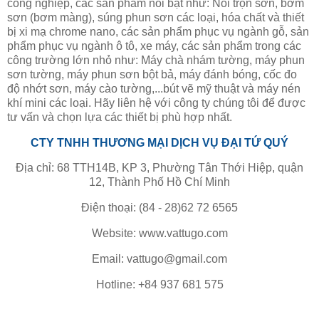
công nghiệp, các sản phẩm nổi bật như: Nồi trộn sơn, bơm
sơn (bơm màng), súng phun sơn các loại, hóa chất và thiết
bị xi mạ chrome nano, các sản phẩm phục vụ ngành gỗ, sản
phẩm phục vụ ngành ô tô, xe máy, các sản phẩm trong các
công trường lớn nhỏ như: Máy chà nhám tường, máy phun
sơn tường, máy phun sơn bột bả, máy đánh bóng, cốc đo
độ nhớt sơn, máy cào tường,...bút vẽ mỹ thuật và máy nén
khí mini các loại. Hãy liên hệ với công ty chúng tôi để được
tư vấn và chọn lựa các thiết bị phù hợp nhất.
CTY TNHH THƯƠNG MẠI DỊCH VỤ ĐẠI TỨ QUÝ
Địa chỉ: 68 TTH14B, KP 3, Phường Tân Thới Hiệp, quận
12, Thành Phố Hồ Chí Minh
Điện thoại: (84 - 28)62 72 6565
Website: www.vattugo.com
Email: vattugo@gmail.com
Hotline: +84 937 681 575