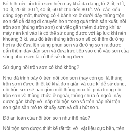
Kích thước nồi trộn sơn hiện nay khá đa dạng, từ 2 lít, 5 lít,
10 lít, 20 lít, 30 lít, 40 lít, 60 lít cho đến 80 lít. Với các kiểu
dáng đẹp mắt, thường có 4 bánh xe ở dưới đáy thùng trộn
sơn để dễ dàng di chuyển hơn trong quá trình sản xuất, nồi
trộn sơn (thùng trộn sơn) chỉ việc gắn thêm đường khí từ
máy nén khí vào là có thể sử dụng được với áp lực khí nén
khoảng 3 kí, sau đó trên thùng trộn sơn sẽ có thêm đường
hơi ra để đưa lên súng phun sơn và đường sơn ra được
gắn thêm dây dẫn sơn và đưa trực tiếp vào chỗ vào sơn của
súng phun sơn là có thể sử dụng được.
Sử dụng nồi trộn sơn có khó không?
Như đã trình bày ở trên nồi trộn sơn (hay còn gọi là thùng
trộn sơn) được thiết kế khá đơn giản và cực kì dễ sử dụng,
nồi trộn sơn sẽ bao gồm một thùng inox lót phía trong nồi
trộn sơn và thùng chứa ở ngoài, thùng chứa ở ngoài này
được gắn khớp với nắp nồi trộn sơn và trên nắp nồi trộn
sơn gắn sẵn mô tơ khuấy sơn và đầu hút sơn.
Độ an toàn của nồi trộn sơn như thế nào?
Nồi trộn sơn được thiết kế rất tốt, với vật liệu cực bền, trên