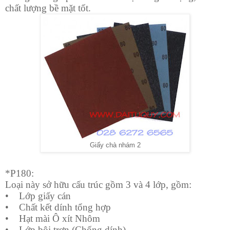
chất lượng bề mặt tốt.
Giấy chà nhám 2
*P180:
Loại này sở hữu cấu trúc gồm 3 và 4 lớp, gồm:
•
Lớp giấy cán
•
Chất kết dính tổng hợp
•
Hạt mài Ô xít Nhôm
•
Lớp bôi trơn (Chống dính)