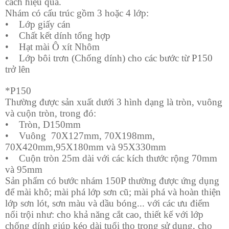
cách hiệu quả.
Nhám có cấu trúc gồm 3 hoặc 4 lớp:
•
Lớp giấy cán
•
Chất kết dính tổng hợp
•
Hạt mài Ô xít Nhôm
•
Lớp bôi trơn (Chống dính) cho các bước từ P150
trở lên
*P150
Thường được sản xuất dưới 3 hình dạng là tròn, vuông
và cuộn tròn, trong đó:
•
Tròn, D150mm
•
Vuông
70X127mm, 70X198mm,
70X420mm,95X180mm và 95X330mm
•
Cuộn tròn 25m dài với các kích thước rộng 70mm
và 95mm
Sản phẩm có bước nhám 150P thường được ứng dụng
để mài khô; mài phá lớp sơn cũ; mài phá và hoàn thiện
lớp sơn lót, sơn màu và dầu bóng... với các ưu điểm
nổi trội như: cho khả năng cắt cao, thiết kế với lớp
chống dính giúp kéo dài tuổi thọ trong sử dụng, cho