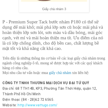
Giấy chà nhám 3
P - Premium Super Tack bước nhám P180 có thể sử
dụng để mài khô; mài phá lớp sơn cũ hoặc mài phá và
hoàn thiện lớp sơn lót, sơn màu và dầu bóng, mài góc
cạnh, vét mí và mài hoàn thiện ma tít. Ưu điểm của nó
là có lớp chống dính, cho độ bền cao, chất lượng bề
mặt tốt và khả năng cắt khá cao.
Trên đây là những thông tin cơ bản về các loại giấy chà nhám trong
ngành công nghiệp ô tô, mong sẽ được hợp tác với các quý khách
hàng có nhu cầu.
Mọi nhu cầu tư vấn hoặc mua
giấy chà nhám
xin liên hệ:
CÔNG TY TNHH THƯƠNG MẠI DỊCH VỤ ĐẠI TỨ QUÝ
Địa chỉ: 68 TTH14B, KP3, Phường Tân Thới Hiệp, quận 12,
Thành Phố Hồ Chí Minh
Điện thoại: (84 - 28)62 72 6565.
Website:
http://www.vattugo.com/